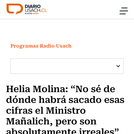
Click acá para ir directamente al contenido
Noticias
Investigación
Programas Radio Usach
Cultura
Programas Radio y TV Usach
Helia Molina: “No sé de
dónde habrá sacado esas
cifras el Ministro
Mañalich, pero son
absolutamente irreales”