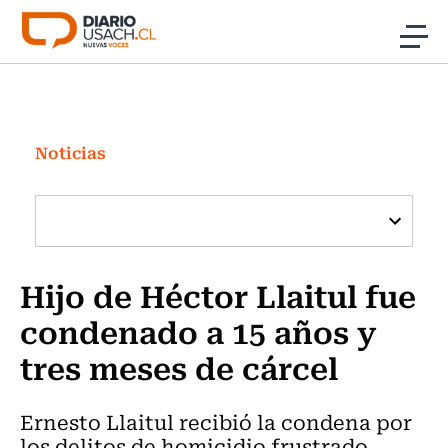
Click acá para ir directamente al contenido
Noticias
Investigación
Noticias
Cultura
Programas Radio y TV Usach
Hijo de Héctor Llaitul fue
condenado a 15 años y
tres meses de cárcel
Ernesto Llaitul recibió la condena por
los delitos de homicidio frustrado,