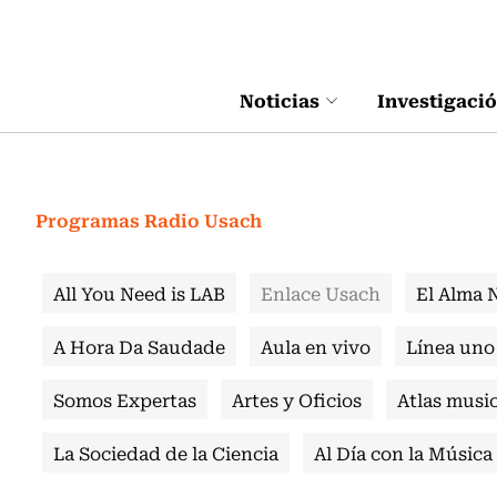
Click acá para ir directamente al contenido
Noticias
Investigaci
Programas Radio Usach
All You Need is LAB
Enlace Usach
El Alma 
A Hora Da Saudade
Aula en vivo
Línea uno
Somos Expertas
Artes y Oficios
Atlas music
La Sociedad de la Ciencia
Al Día con la Música