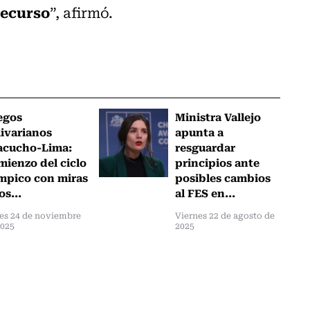
recurso
”, afirmó.
egos
Ministra Vallejo
ivarianos
apunta a
acucho-Lima:
resguardar
ienzo del ciclo
principios ante
mpico con miras
posibles cambios
os...
al FES en...
es 24 de noviembre
Viernes 22 de agosto de
2025
2025