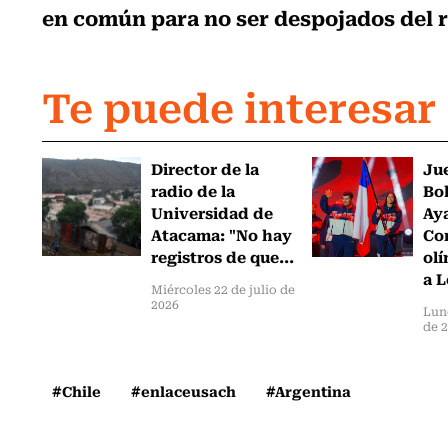
en común para no ser despojados del 
Te puede interesar
Director de la
Ju
radio de la
Bol
Universidad de
Ay
Atacama: "No hay
Com
registros de que...
olí
a L
Miércoles 22 de julio de
2026
Lun
de 
#Chile
#enlaceusach
#Argentina