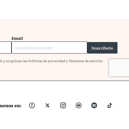
guenos en: