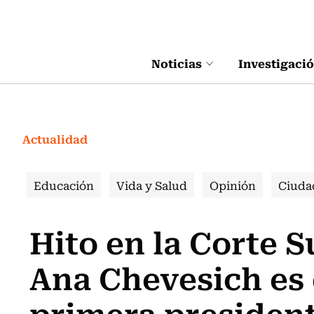
Click acá para ir directamente al contenido
Noticias
Investigaci
Actualidad
Educación
Vida y Salud
Opinión
Ciuda
Hito en la Corte 
Ana Chevesich es
primera president