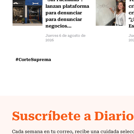
lanzan plataforma
cr
para denunciar
cr
para denunciar
“¿
negocios...
Es
Jueves 6 de agosto de
Ju
2026
20
#CorteSuprema