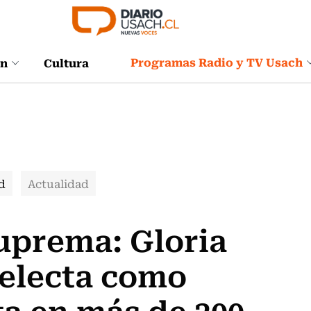
Programas Radio y TV Usach
ón
Cultura
d
Actualidad
Suprema: Gloria
 electa como
a en más de 200