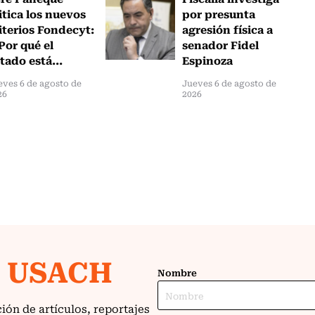
itica los nuevos
por presunta
iterios Fondecyt:
agresión física a
Por qué el
senador Fidel
tado está...
Espinoza
eves 6 de agosto de
Jueves 6 de agosto de
26
2026