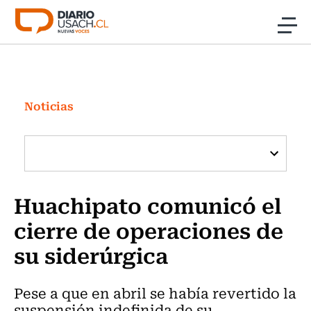
Click acá para ir directamente al contenido
Noticias
Investigación
Noticias
Cultura
Programas Radio y TV Usach
Huachipato comunicó el
cierre de operaciones de
su siderúrgica
Pese a que en abril se había revertido la
suspensión indefinida de su