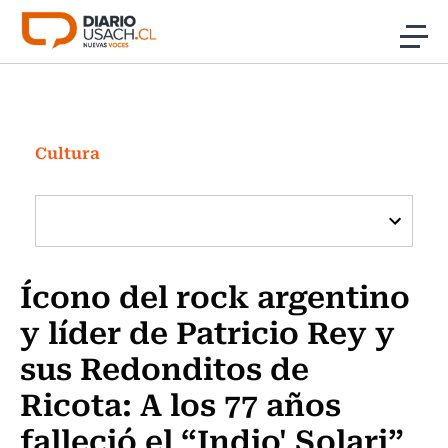
Click acá para ir directamente al contenido
Noticias
Investigación
Cultura
Cultura
Programas Radio y TV Usach
Ícono del rock argentino
y líder de Patricio Rey y
sus Redonditos de
Ricota: A los 77 años
falleció el “Indio' Solari”