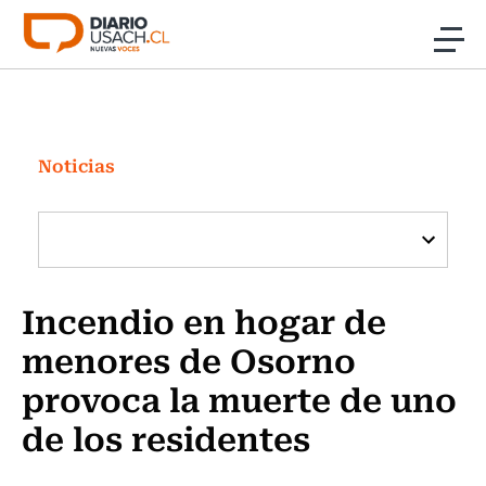
Click acá para ir directamente al contenido
Noticias
Investigación
Noticias
Cultura
Programas Radio y TV Usach
Incendio en hogar de
menores de Osorno
provoca la muerte de uno
de los residentes