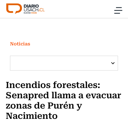
Click acá para ir directamente al contenido
Noticias
Investigación
Noticias
Cultura
Programas Radio y TV Usach
Incendios forestales:
Senapred llama a evacuar
zonas de Purén y
Nacimiento