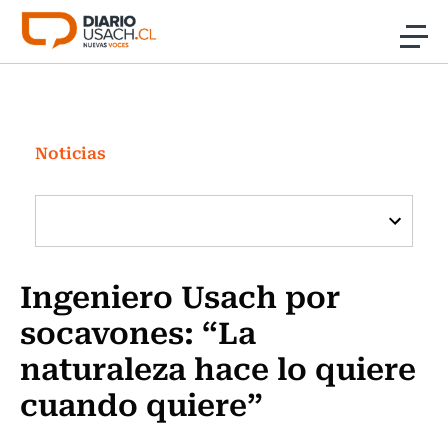
Click acá para ir directamente al contenido
Noticias
Investigación
Noticias
Cultura
Programas Radio y TV Usach
Ingeniero Usach por
socavones: “La
naturaleza hace lo quiere
cuando quiere”