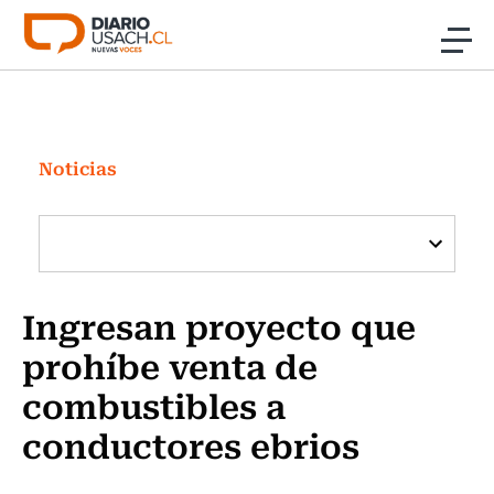
Click acá para ir directamente al contenido
Noticias
Investigación
Noticias
Cultura
Programas Radio y TV Usach
Ingresan proyecto que
prohíbe venta de
combustibles a
conductores ebrios