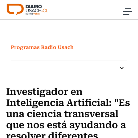
Click acá para ir directamente al contenido
Noticias
Investigación
Programas Radio Usach
Cultura
Programas Radio y TV Usach
Investigador en
Inteligencia Artificial: "Es
una ciencia transversal
que nos está ayudando a
resolver diferentes