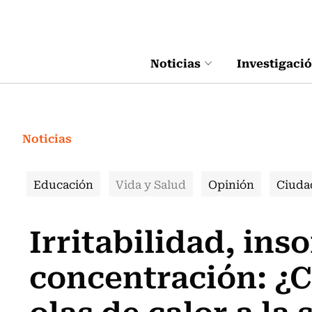
Click acá para ir directamente al contenido
Noticias
Investigaci
Noticias
Educación
Vida y Salud
Opinión
Ciuda
Irritabilidad, ins
concentración: ¿C
olas de calor a la