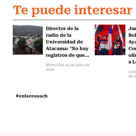
Te puede interesar
Director de la
Ju
radio de la
Bol
Universidad de
Ay
Atacama: "No hay
Com
registros de que...
olí
a L
Miércoles 22 de julio de
2026
Lun
de 
#enlaceusach