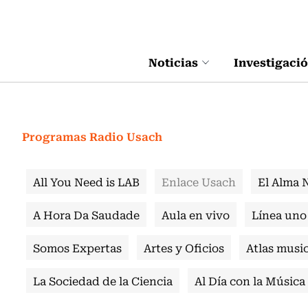
Click acá para ir directamente al contenido
Noticias
Investigaci
Programas Radio Usach
All You Need is LAB
Enlace Usach
El Alma 
A Hora Da Saudade
Aula en vivo
Línea uno
Somos Expertas
Artes y Oficios
Atlas music
La Sociedad de la Ciencia
Al Día con la Música