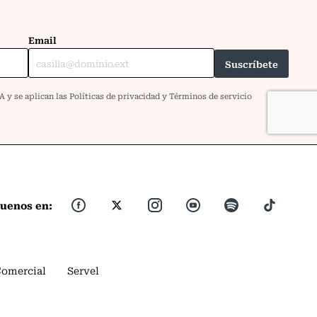
guenos en:
Comercial
Servel