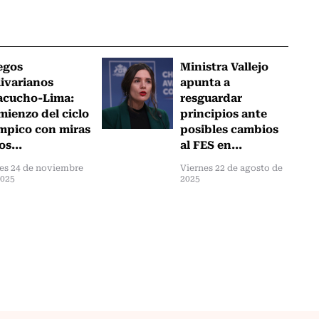
egos
Ministra Vallejo
ivarianos
apunta a
acucho-Lima:
resguardar
ienzo del ciclo
principios ante
mpico con miras
posibles cambios
os...
al FES en...
es 24 de noviembre
Viernes 22 de agosto de
2025
2025