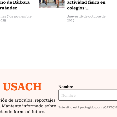
no de Bárbara
actividad física en
rnández
colegios:...
rnes 7 de noviembre
Jueves 16 de octubre de
2025
2025