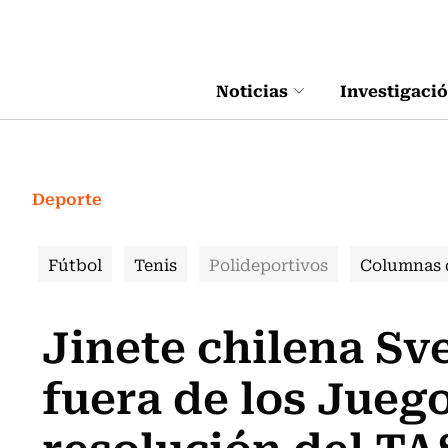
Click acá para ir directamente al contenido
Noticias
Investigaci
Deporte
Fútbol
Tenis
Polideportivos
Columnas 
Jinete chilena S
fuera de los Jueg
resolución del TA