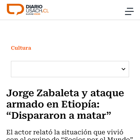
Click acá para ir directamente al contenido
Noticias
Investigación
Cultura
Cultura
Programas Radio y TV Usach
Jorge Zabaleta y ataque
armado en Etiopía:
“Dispararon a matar”
El actor relató la situación que vivió
con el equipo de “Socios por el Mundo”