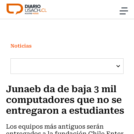
Click acá para ir directamente al contenido
Noticias
Investigación
Noticias
Cultura
Programas Radio y TV Usach
Junaeb da de baja 3 mil
computadores que no se
entregaron a estudiantes
Los equipos más antiguos serán
entregados a la fundación Chile Enter,