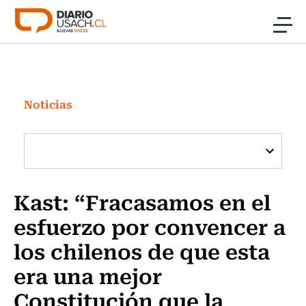
Click acá para ir directamente al contenido
Noticias
Investigación
Noticias
Cultura
Programas Radio y TV Usach
Kast: “Fracasamos en el
esfuerzo por convencer a
los chilenos de que esta
era una mejor
Constitución que la