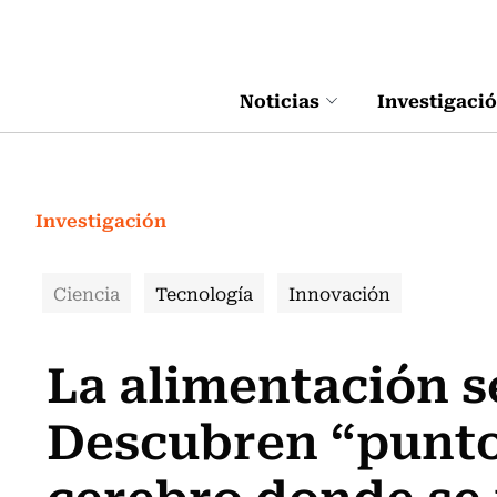
Click acá para ir directamente al contenido
Noticias
Investigaci
Investigación
Ciencia
Tecnología
Innovación
La alimentación se
Descubren “punto 
cerebro donde se 