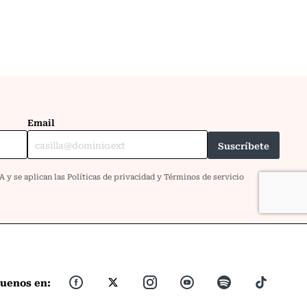
guenos en: