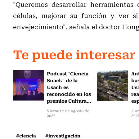
"Queremos desarrollar herramientas 
células, mejorar su función y ver s
envejecimiento", señala el doctor Hongk
Te puede interesar
Podcast "Ciencia
An
Snack" de la
ba
Usach es
Us
reconocido en los
rea
premios Cultura...
esp
Viernes 7 de agosto de
Jue
2026
202
#ciencia
#investigación