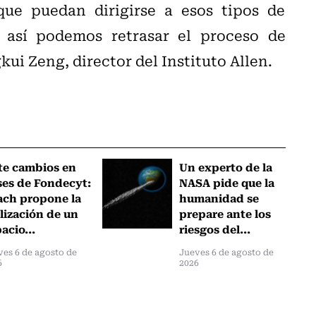
que puedan dirigirse a esos tipos de
i así podemos retrasar el proceso de
ui Zeng, director del Instituto Allen.
te cambios en
Un experto de la
ses de Fondecyt:
NASA pide que la
ach propone la
humanidad se
lización de un
prepare ante los
acio...
riesgos del...
ves 6 de agosto de
Jueves 6 de agosto de
6
2026