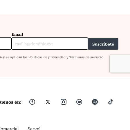
guenos en:
Comercial
Servel