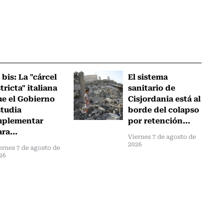
 bis: La "cárcel
El sistema
tricta" italiana
sanitario de
ue el Gobierno
Cisjordania está al
studia
borde del colapso
mplementar
por retención...
ra...
Viernes 7 de agosto de
2026
ernes 7 de agosto de
26