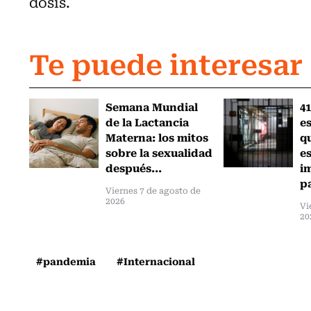
dosis.
Te puede interesar
Semana Mundial
41
de la Lactancia
es
Materna: los mitos
q
sobre la sexualidad
e
después...
i
pa
Viernes 7 de agosto de
2026
Vi
20
#pandemia
#Internacional