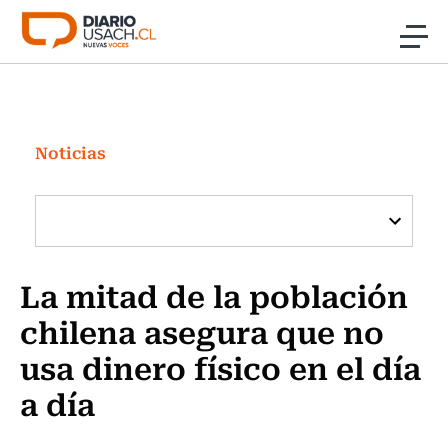
Click acá para ir directamente al contenido
Noticias
Investigación
Noticias
Cultura
Programas Radio y TV Usach
La mitad de la población
chilena asegura que no
usa dinero físico en el día
a día