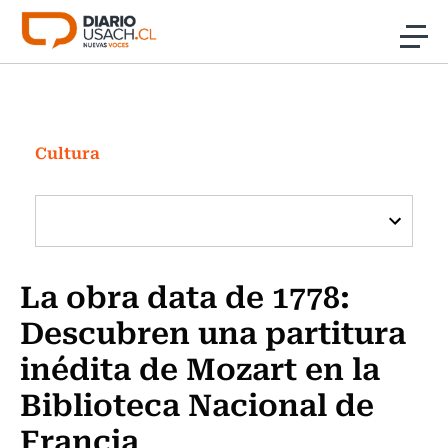
Click acá para ir directamente al contenido
Noticias
Investigación
Cultura
Cultura
Programas Radio y TV Usach
La obra data de 1778:
Descubren una partitura
inédita de Mozart en la
Biblioteca Nacional de
Francia