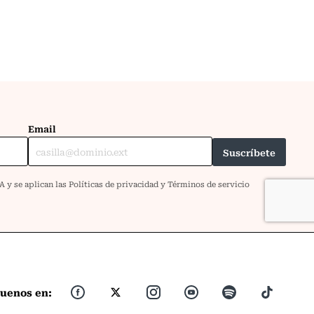
guenos en: