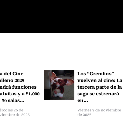
a del Cine
Los “Gremlins”
ileno 2025
vuelven al cine: La
ndrá funciones
tercera parte de la
atuitas y a $1.000
saga se estrenará
 36 salas...
en...
ércoles 26 de
Viernes 7 de noviembre
viembre de 2025
de 2025