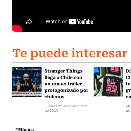
Te puede interesar
Stranger Things
Dí
llega a Chile con
Ch
un nuevo tráiler
te
protagonizado por
gr
chilenos
en
Jueves 27 de noviembre
Mi
de 2025
no
#Música