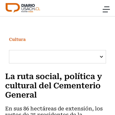
Click acá para ir directamente al contenido
Noticias
Investigación
Cultura
Cultura
Programas Radio y TV Usach
La ruta social, política y
cultural del Cementerio
General
En sus 86 hectáreas de extensión, los
restos de 35 presidentes de la