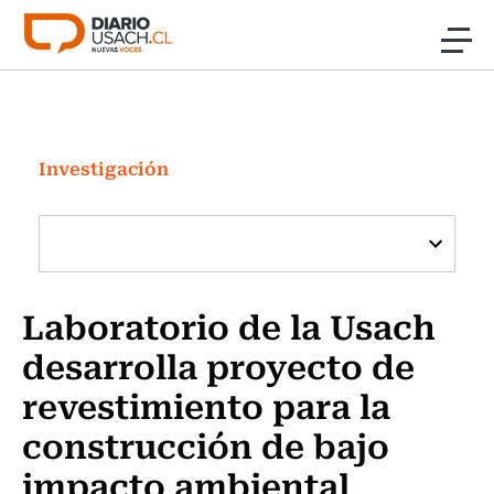
Click acá para ir directamente al contenido
Noticias
Investigación
Investigación
Cultura
Programas Radio y TV Usach
Laboratorio de la Usach
desarrolla proyecto de
revestimiento para la
construcción de bajo
impacto ambiental