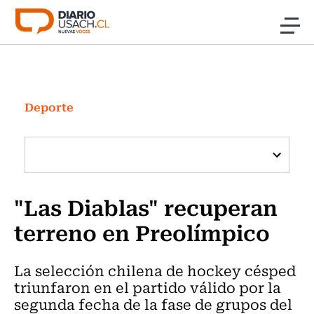
Click acá para ir directamente al contenido
Noticias
Investigación
Deporte
Cultura
Programas Radio y TV Usach
"Las Diablas" recuperan
terreno en Preolímpico
La selección chilena de hockey césped
triunfaron en el partido válido por la
segunda fecha de la fase de grupos del