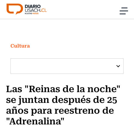
Click acá para ir directamente al contenido
Noticias
Investigación
Cultura
Cultura
Programas Radio y TV Usach
Las "Reinas de la noche"
se juntan después de 25
años para reestreno de
"Adrenalina"