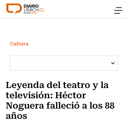
Click acá para ir directamente al contenido
Noticias
Investigación
Cultura
Cultura
Programas Radio y TV Usach
Leyenda del teatro y la
televisión: Héctor
Noguera falleció a los 88
años