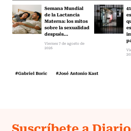
Semana Mundial
41
de la Lactancia
es
Materna: los mitos
q
sobre la sexualidad
e
después...
i
pa
Viernes 7 de agosto de
2026
Vi
20
#Gabriel Boric
#José Antonio Kast