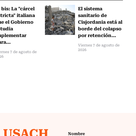
 bis: La "cárcel
El sistema
tricta" italiana
sanitario de
ue el Gobierno
Cisjordania está al
studia
borde del colapso
mplementar
por retención...
ra...
Viernes 7 de agosto de
2026
ernes 7 de agosto de
26