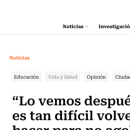
Click acá para ir directamente al contenido
Noticias
Investigaci
Noticias
Educación
Vida y Salud
Opinión
Ciuda
“Lo vemos después
es tan difícil volv
hacer para no ago