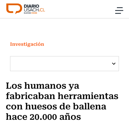
Click acá para ir directamente al contenido
Noticias
Investigación
Investigación
Cultura
Programas Radio y TV Usach
Los humanos ya
fabricaban herramientas
con huesos de ballena
hace 20.000 años