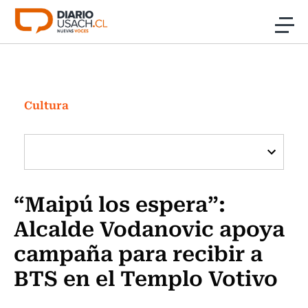
Click acá para ir directamente al contenido
Noticias
Investigación
Cultura
Cultura
Programas Radio y TV Usach
“Maipú los espera”:
Alcalde Vodanovic apoya
campaña para recibir a
BTS en el Templo Votivo