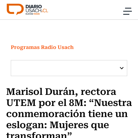
Click acá para ir directamente al contenido
Noticias
Investigación
Programas Radio Usach
Cultura
Programas Radio y TV Usach
Marisol Durán, rectora
UTEM por el 8M: “Nuestra
conmemoración tiene un
eslogan: Mujeres que
transforman”