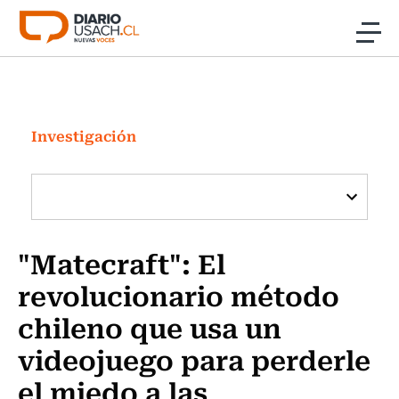
Click acá para ir directamente al contenido
Noticias
Investigación
Investigación
Cultura
Programas Radio y TV Usach
"Matecraft": El
revolucionario método
chileno que usa un
videojuego para perderle
el miedo a las