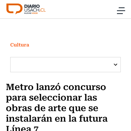
Click acá para ir directamente al contenido
Noticias
Investigación
Cultura
Cultura
Programas Radio y TV Usach
Metro lanzó concurso
para seleccionar las
obras de arte que se
instalarán en la futura
Línea 7