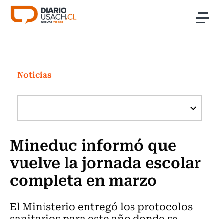
Click acá para ir directamente al contenido
Noticias
Investigación
Noticias
Cultura
Programas Radio y TV Usach
Mineduc informó que
vuelve la jornada escolar
completa en marzo
El Ministerio entregó los protocolos
sanitarios para este año donde se