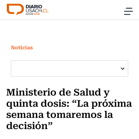
Click acá para ir directamente al contenido
Noticias
Investigación
Noticias
Cultura
Programas Radio y TV Usach
Ministerio de Salud y
quinta dosis: “La próxima
semana tomaremos la
decisión”