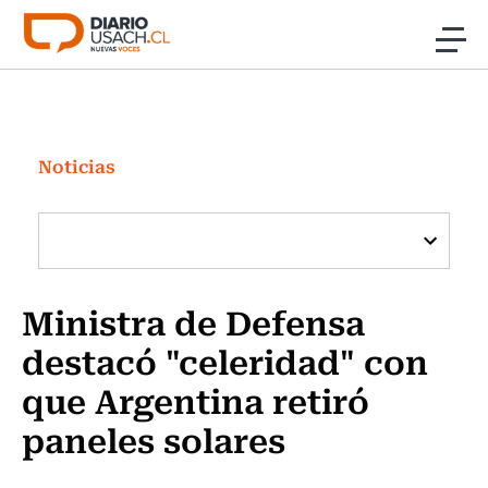
Click acá para ir directamente al contenido
Noticias
Investigación
Noticias
Cultura
Programas Radio y TV Usach
Ministra de Defensa
destacó "celeridad" con
que Argentina retiró
paneles solares