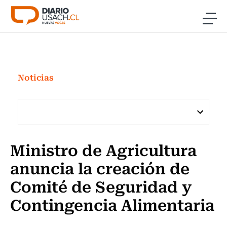
Click acá para ir directamente al contenido
Noticias
Investigación
Noticias
Cultura
Programas Radio y TV Usach
Ministro de Agricultura
anuncia la creación de
Comité de Seguridad y
Contingencia Alimentaria