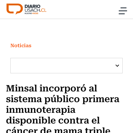
Click acá para ir directamente al contenido
Noticias
Investigación
Noticias
Cultura
Programas Radio y TV Usach
Minsal incorporó al
sistema público primera
inmunoterapia
disponible contra el
cáncer de mama triple