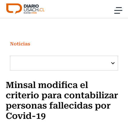
Click acá para ir directamente al contenido
Noticias
Investigación
Noticias
Cultura
Programas Radio y TV Usach
Minsal modifica el
criterio para contabilizar
personas fallecidas por
Covid-19