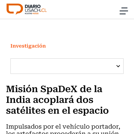
Click acá para ir directamente al contenido
Noticias
Investigación
Investigación
Cultura
Programas Radio y TV Usach
Misión SpaDeX de la
India acoplará dos
satélites en el espacio
Impulsados por el vehículo portador,
los artefactos procederán a su unión