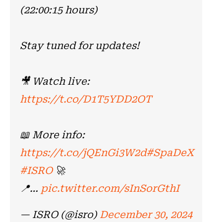
(22:00:15 hours)
Stay tuned for updates!
🎥 Watch live:
https://t.co/D1T5YDD2OT
📖 More info:
https://t.co/jQEnGi3W2d
#SpaDeX
#ISRO
🚀
📍…
pic.twitter.com/sInSorGthI
— ISRO (@isro)
December 30, 2024