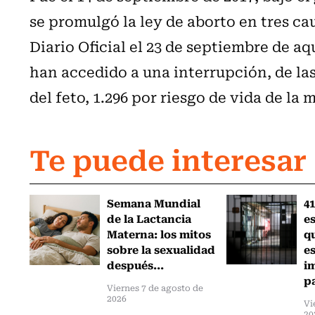
se promulgó la ley de aborto en tres ca
Diario Oficial el 23 de septiembre de a
han accedido a una interrupción, de la
del feto, 1.296 por riesgo de vida de la 
Te puede interesar
Semana Mundial
41
de la Lactancia
es
Materna: los mitos
q
sobre la sexualidad
e
después...
i
pa
Viernes 7 de agosto de
2026
Vi
20