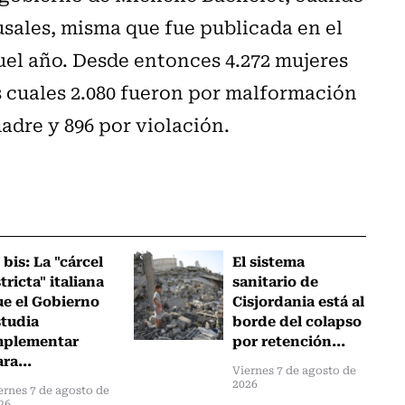
usales, misma que fue publicada en el
quel año. Desde entonces 4.272 mujeres
s cuales 2.080 fueron por malformación
madre y 896 por violación.
 bis: La "cárcel
El sistema
tricta" italiana
sanitario de
ue el Gobierno
Cisjordania está al
studia
borde del colapso
mplementar
por retención...
ra...
Viernes 7 de agosto de
2026
ernes 7 de agosto de
26