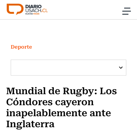
Click acá para ir directamente al contenido
Noticias
Investigación
Deporte
Cultura
Programas Radio y TV Usach
Mundial de Rugby: Los
Cóndores cayeron
inapelablemente ante
Inglaterra