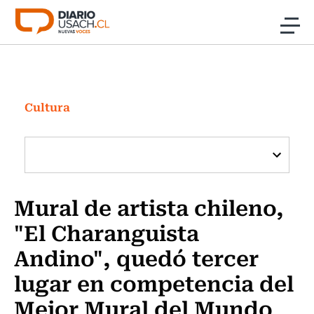
Click acá para ir directamente al contenido
Noticias
Investigación
Cultura
Cultura
Programas Radio y TV Usach
Mural de artista chileno,
"El Charanguista
Andino", quedó tercer
lugar en competencia del
Mejor Mural del Mundo