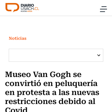
Click acá para ir directamente al contenido
Noticias
Investigación
Noticias
Cultura
Programas Radio y TV Usach
Museo Van Gogh se
convirtió en peluquería
en protesta a las nuevas
restricciones debido al
Covid