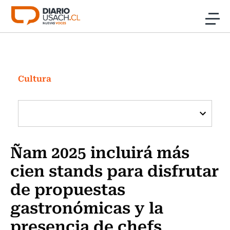
Click acá para ir directamente al contenido
Noticias
Investigación
Cultura
Cultura
Programas Radio y TV Usach
Ñam 2025 incluirá más
cien stands para disfrutar
de propuestas
gastronómicas y la
presencia de chefs