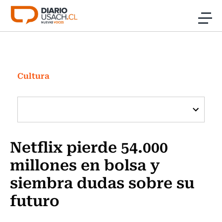
Click acá para ir directamente al contenido
Noticias
Investigación
Cultura
Cultura
Programas Radio y TV Usach
Netflix pierde 54.000
millones en bolsa y
siembra dudas sobre su
futuro