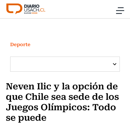
Click acá para ir directamente al contenido
Noticias
Investigación
Deporte
Cultura
Programas Radio y TV Usach
Neven Ilic y la opción de
que Chile sea sede de los
Juegos Olímpicos: Todo
se puede