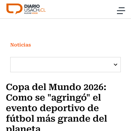
Click acá para ir directamente al contenido
Noticias
Investigación
Noticias
Cultura
Programas Radio y TV Usach
Copa del Mundo 2026:
Como se "agringó" el
evento deportivo de
fútbol más grande del
planeta