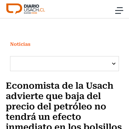
Click acá para ir directamente al contenido
Noticias
Investigación
Noticias
Cultura
Programas Radio y TV Usach
Economista de la Usach
advierte que baja del
precio del petróleo no
tendrá un efecto
inmediato en los bolsillos